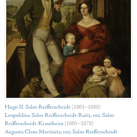
Hugo II. Salm-Reifferscheidt
(1803–1888)
Leopoldina Salm-Reifferscheidt-Raitz, roz. Salm-
Reifferscheidt-Krautheim
(1805–1878)
Augusta Clam-Martinitz, roz. Salm-Reifferscheidt