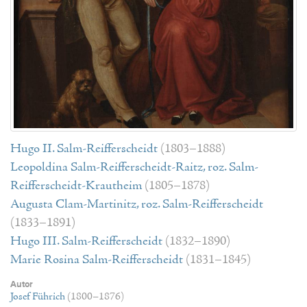
Hugo II. Salm-Reifferscheidt
(1803–1888)
Leopoldina Salm-Reifferscheidt-Raitz, roz. Salm-
Reifferscheidt-Krautheim
(1805–1878)
Augusta Clam-Martinitz, roz. Salm-Reifferscheidt
(1833–1891)
Hugo III. Salm-Reifferscheidt
(1832–1890)
Marie Rosina Salm-Reifferscheidt
(1831–1845)
Autor
Josef Führich
(1800–1876)