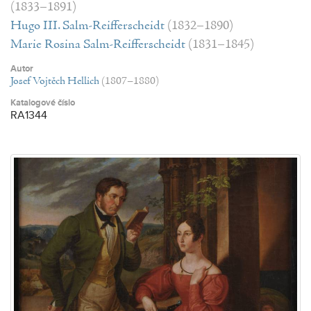
(1833–1891)
Hugo III. Salm-Reifferscheidt
(1832–1890)
Marie Rosina Salm-Reifferscheidt
(1831–1845)
Autor
Josef Vojtěch Hellich
(1807–1880)
Katalogové číslo
RA1344