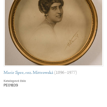
Marie Spee, roz. Mittrowská
(1896–1977)
Katalogové číslo
PE01839