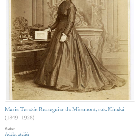
Marie Terezie Resseguier de Miremont, roz. Kinská
(1849–1928)
Autor
Adéle, ateliér