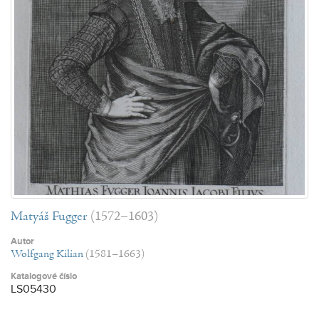
Matyáš Fugger
(1572–1603)
Autor
Wolfgang Kilian
(1581–1663)
Katalogové číslo
LS05430