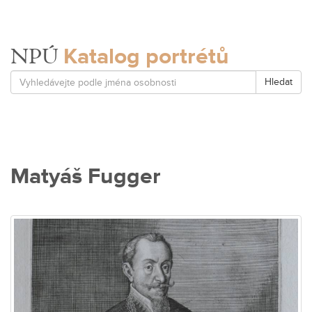
Katalog portrétů
NPÚ
Hledat
Matyáš Fugger