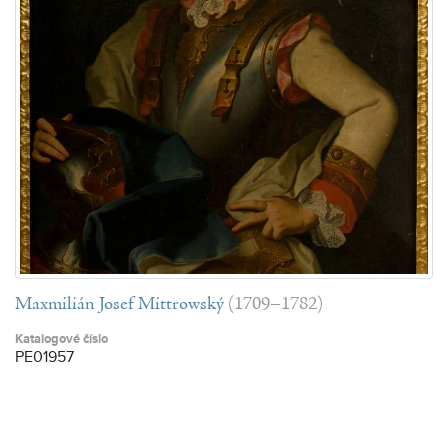
Maxmilián Josef Mittrowský
(1709–1782)
Katalogové číslo
PE01957