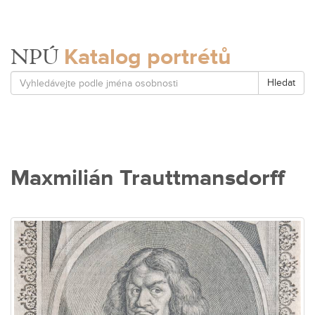
Katalog portrétů
NPÚ
Hledat
Maxmilián Trauttmansdorff