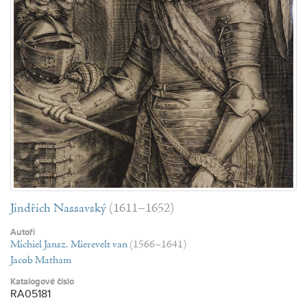
Jindřich Nassavský
(1611–1652)
Autoři
Michiel Jansz. Mierevelt van
(1566–1641)
Jacob Matham
Katalogové číslo
RA05181