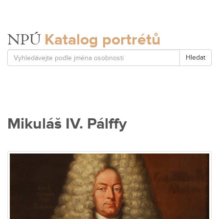
Katalog portrétů
NPÚ
Hledat
Mikuláš IV. Pálffy