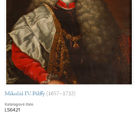
Mikuláš IV. Pálffy
(1657–1732)
Katalogové číslo
LS6421