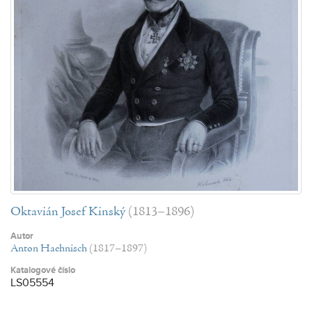
Oktavián Josef Kinský
(1813–1896)
Autor
Anton Haehnisch
(1817–1897)
Katalogové číslo
LS05554