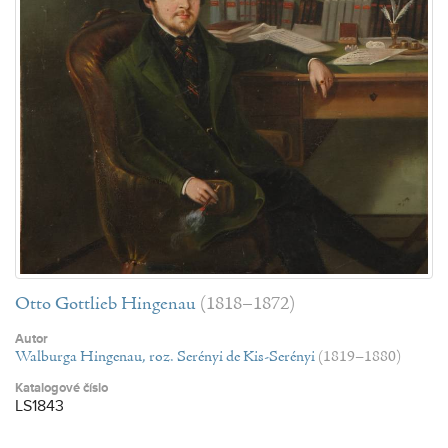
Otto Gottlieb Hingenau
(1818–1872)
Autor
Walburga Hingenau, roz. Serényi de Kis-Serényi
(1819–1880)
Katalogové číslo
LS1843