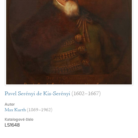
Pavel Serényi de Kis-Serényi
(1602–1667)
Autor
Max Kurth
(1869–1962)
Katalogové číslo
LS1648