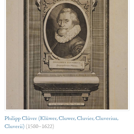
Philipp Clüver (Klüwer, Cluwer, Cluvier, Cluverius,
Cluverii)
(1580–1622)