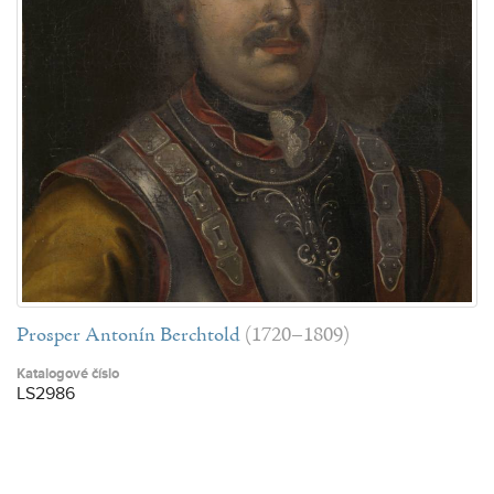
Prosper Antonín Berchtold
(1720–1809)
Katalogové číslo
LS2986