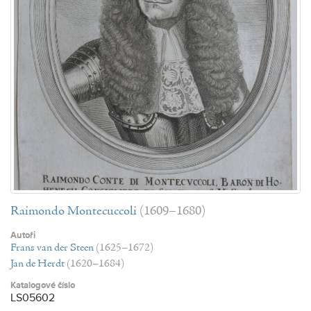
Raimondo Montecuccoli
(1609–1680)
Autoři
Frans van der Steen
(1625–1672)
Jan de Herdt
(1620–1684)
Katalogové číslo
LS05602