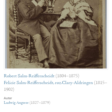
Robert Salm-Reifferscheidt
(1804–1875)
Felicie Salm-Reifferscheidt, roz.Clary-Aldringen
(1815–
1902)
Autor
Ludwig Angerer
(1827–1879)