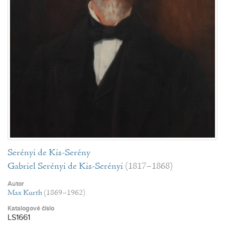
Serényi de Kis-Serény
Gabriel Serényi de Kis-Serényi
(1817–1868)
Autor
Max Kurth
(1869–1962)
Katalogové číslo
LS1661