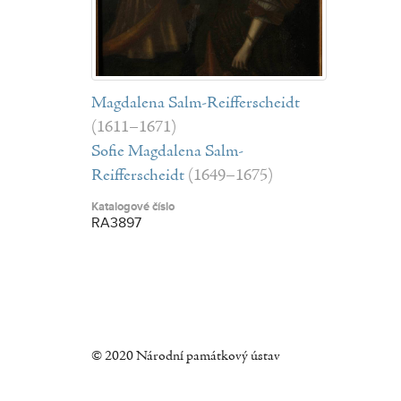
Magdalena Salm-Reifferscheidt
(1611–1671)
Sofie Magdalena Salm-
Reifferscheidt
(1649–1675)
Katalogové číslo
RA3897
© 2020 Národní památkový ústav