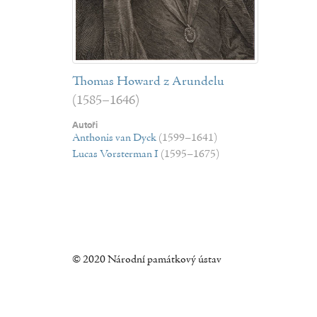
Thomas Howard z Arundelu
(1585–1646)
Autoři
Anthonis van Dyck
(1599–1641)
Lucas Vorsterman I
(1595–1675)
© 2020 Národní památkový ústav