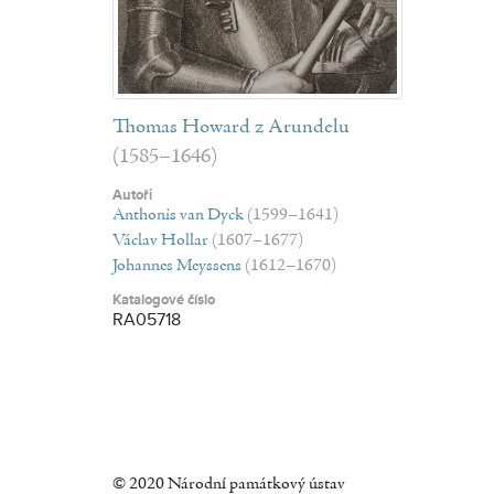
Thomas Howard z Arundelu
(1585–1646)
Autoři
Anthonis van Dyck
(1599–1641)
Václav Hollar
(1607–1677)
Johannes Meyssens
(1612–1670)
Katalogové číslo
RA05718
© 2020 Národní památkový ústav