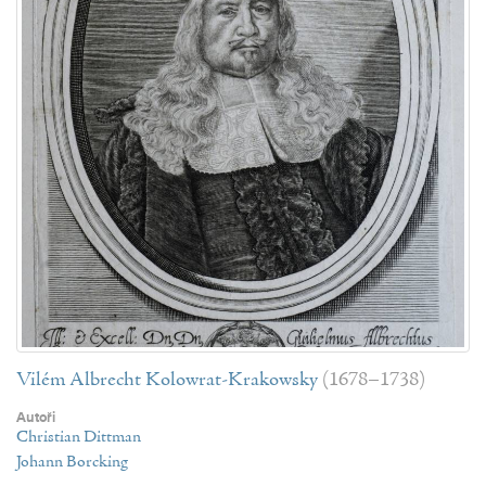
Vilém Albrecht Kolowrat-Krakowsky
(1678–1738)
Autoři
Christian Dittman
Johann Borcking