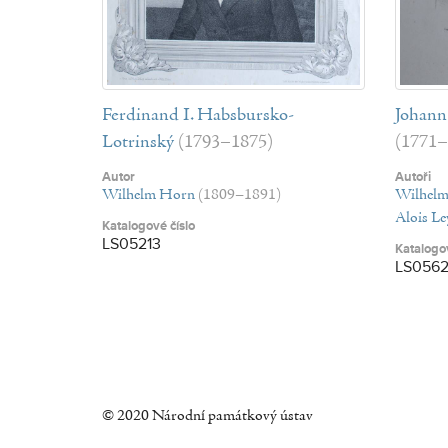
Ferdinand I. Habsbursko-
Johann
Lotrinský
(1793–1875)
(1771–
Autor
Autoři
Wilhelm Horn
(1809–1891)
Wilhel
Alois L
Katalogové číslo
LS05213
Katalogov
LS056
© 2020 Národní památkový ústav