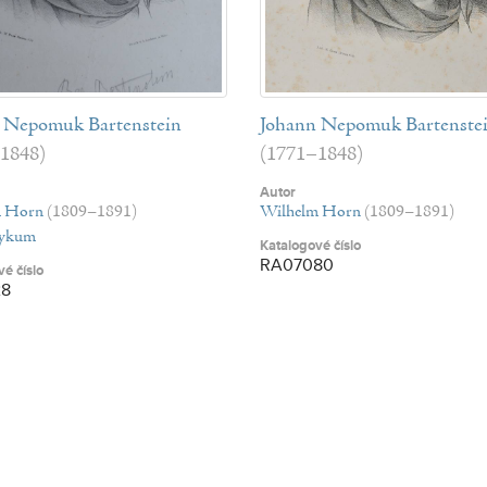
 Nepomuk Bartenstein
Johann Nepomuk Bartenste
1848)
(1771–1848)
Autor
m Horn
(1809–1891)
Wilhelm Horn
(1809–1891)
eykum
Katalogové číslo
RA07080
é číslo
28