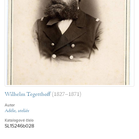
Wilhelm Tegetthoff
(1827–1871)
Autor
Adéle, ateliér
Katalogové číslo
SL15246b028