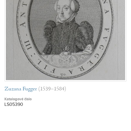
Zuzana Fugger
(1539–1584)
Katalogové číslo
LS05390