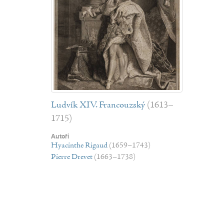
Ludvík XIV. Francouzský
(1613–
1715)
Autoři
Hyacinthe Rigaud
(1659–1743)
Pierre Drevet
(1663–1738)