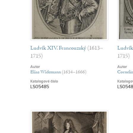
Ludvík XIV. Francouzský
(1613–
Ludvík
1715)
1715)
Autor
Autor
Elias Widemann
(1634–1666)
Corneli
Katalogové číslo
Katalogov
LS05485
LS054