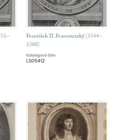
551–
František II. Francouzský
(1544–
1560)
Katalogové číslo
LS05412