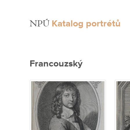
Katalog portrétů
NPÚ
Francouzský