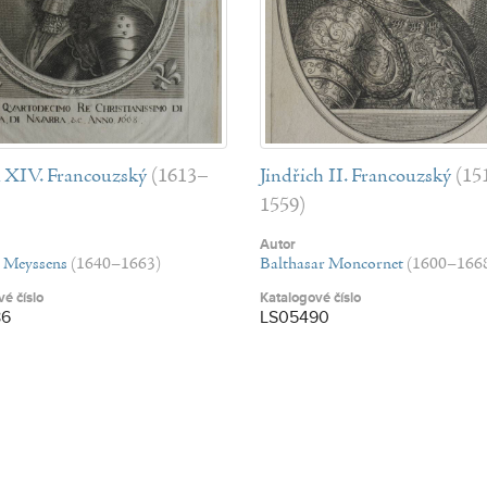
 XIV. Francouzský
(1613–
Jindřich II. Francouzský
(15
1559)
Autor
s Meyssens
(1640–1663)
Balthasar Moncornet
(1600–166
é číslo
Katalogové číslo
86
LS05490