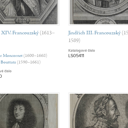
 XIV. Francouzský
(1613–
Jindřich III. Francouzský
(1
1589)
Katalogové číslo
ar Moncornet
(1600–1668)
LS05411
 Bouttats
(1590–1661)
é číslo
0