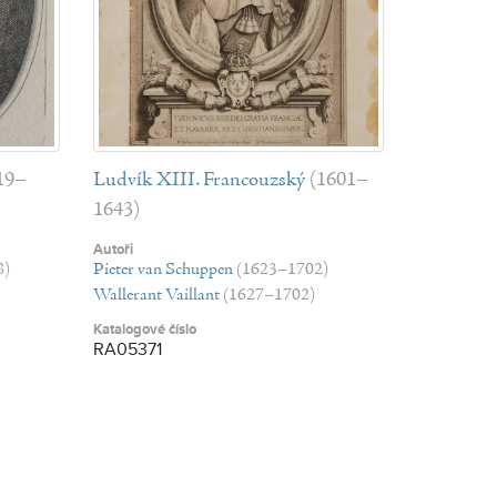
19–
Ludvík XIII. Francouzský
(1601–
1643)
Autoři
8)
Pieter van Schuppen
(1623–1702)
Wallerant Vaillant
(1627–1702)
Katalogové číslo
RA05371