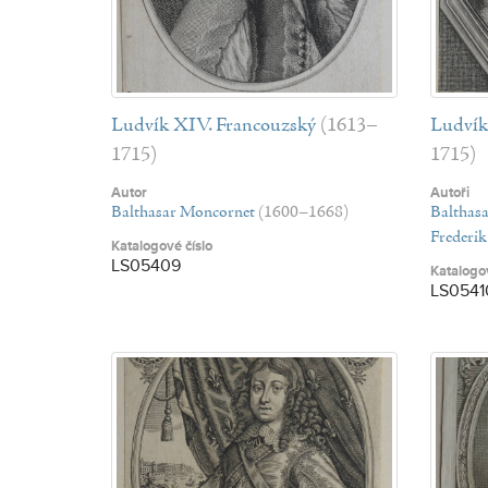
Ludvík XIV. Francouzský
(1613–
Ludvík
1715)
1715)
Autor
Autoři
Balthasar Moncornet
(1600–1668)
Balthas
Frederik
Katalogové číslo
LS05409
Katalogov
LS0541