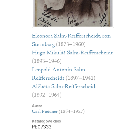
Eleonora Salm-Reifferscheidt, roz.
Sternberg
(1873–1960)
Hugo Mikuláš Salm-Reifferscheidt
(1893–1946)
Leopold Antonín Salm-
Reifferscheidt
(1897–1941)
Alžběta Salm-Reifferscheidt
(1892–1964)
Autor
Carl Pietzner
(1853–1927)
Katalogové číslo
PE07333