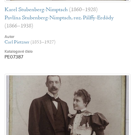
Karel Stubenberg-Nimptsch
(1860–1928)
Pavlína Stubenberg-Nimptsch, roz. Pálffy-Erdödy
(1866–1938)
Autor
Carl Pietzner
(1853–1927)
Katalogové číslo
PE07387