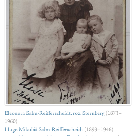
Eleonora Salm-Reifferscheidt, roz. Sternberg
(1873–
1960)
Hugo Mikuláš Salm-Reifferscheidt
(1893–1946)