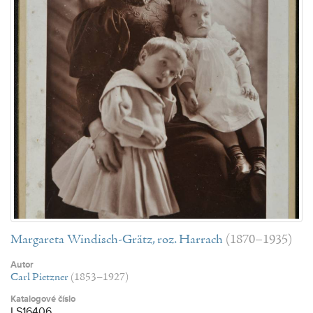
Margareta Windisch-Grätz, roz. Harrach
(1870–1935)
Autor
Carl Pietzner
(1853–1927)
Katalogové číslo
LS16406