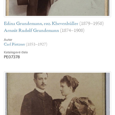
Edina Grundemann, roz. Khevenhüller
(1879–1958)
Arnošt Rudolf Grundemann
(1874–1908)
Autor
Carl Pietzner
(1853–1927)
Katalogové číslo
PE07378