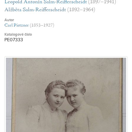
Leopold Antonín Salm-Reifferscheidt
(1897–1941)
Alžběta Salm-Reifferscheidt
(1892–1964)
Autor
Carl Pietzner
(1853–1927)
Katalogové číslo
PE07333