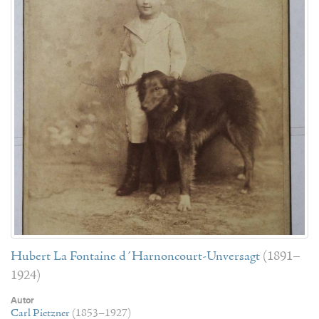
Hubert La Fontaine d´Harnoncourt-Unversagt
(1891–
1924)
Autor
Carl Pietzner
(1853–1927)