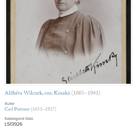
Alžběta Wilczek, roz. Kinská
(1865–1941)
Autor
Carl Pietzner
(1853–1927)
Katalogové číslo
LS13926