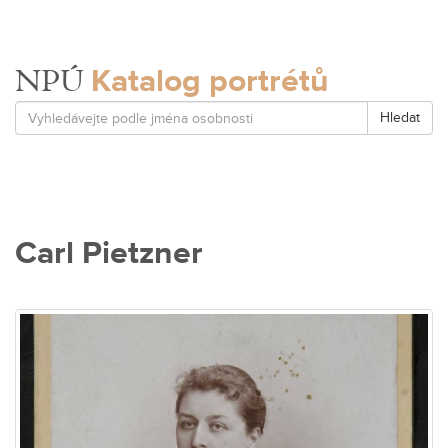
Katalog portrétů
NPÚ
Hledat
Carl Pietzner