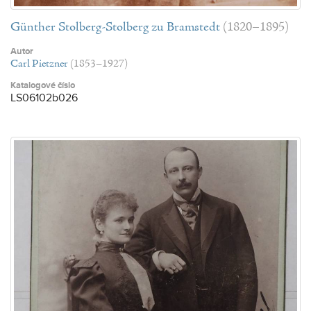
Günther Stolberg-Stolberg zu Bramstedt
(1820–1895)
Autor
Carl Pietzner
(1853–1927)
Katalogové číslo
LS06102b026