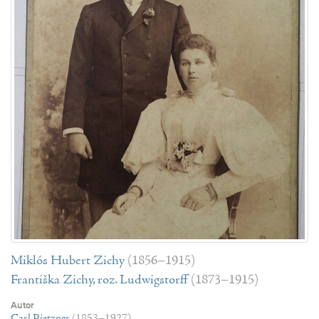
Miklós Hubert Zichy
(1856–1915)
Františka Zichy, roz. Ludwigstorff
(1873–1915)
Autor
Carl Pietzner
(1853–1927)