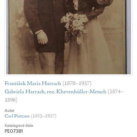
František Maria Harrach
(1870–1937)
Gabriela Harrach, roz. Khevenhüller-Metsch
(1874–
1896)
Autor
Carl Pietzner
(1853–1927)
Katalogové číslo
PE07381