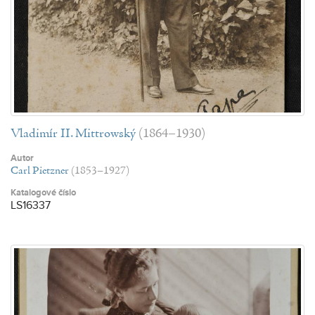
Vladimír II. Mittrowský
(1864–1930)
Autor
Carl Pietzner
(1853–1927)
Katalogové číslo
LS16337