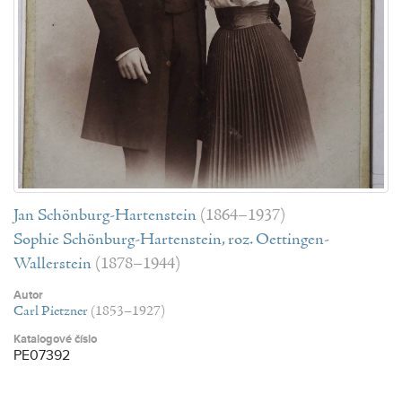
Jan Schönburg-Hartenstein
(1864–1937)
Sophie Schönburg-Hartenstein, roz. Oettingen-
Wallerstein
(1878–1944)
Autor
Carl Pietzner
(1853–1927)
Katalogové číslo
PE07392