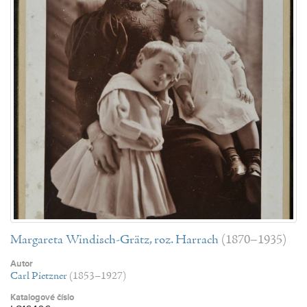
Margareta Windisch-Grätz, roz. Harrach
(1870–1935)
Autor
Carl Pietzner
(1853–1927)
Katalogové číslo