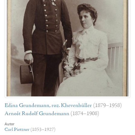
Edina Grundemann, roz. Khevenhüller
(1879–1958)
Arnošt Rudolf Grundemann
(1874–1908)
Autor
Carl Pietzner
(1853–1927)