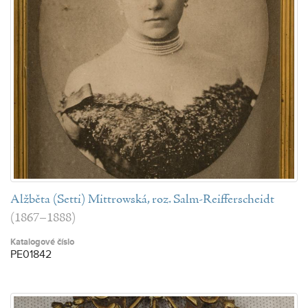
Alžběta (Setti) Mittrowská, roz. Salm-Reifferscheidt
(1867–1888)
Katalogové číslo
PE01842