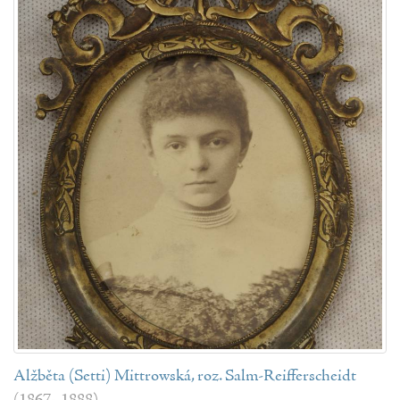
Alžběta (Setti) Mittrowská, roz. Salm-Reifferscheidt