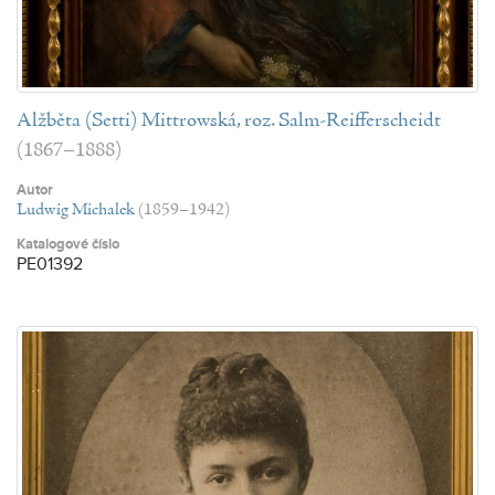
Alžběta (Setti) Mittrowská, roz. Salm-Reifferscheidt
(1867–1888)
Autor
Ludwig Michalek
(1859–1942)
Katalogové číslo
PE01392