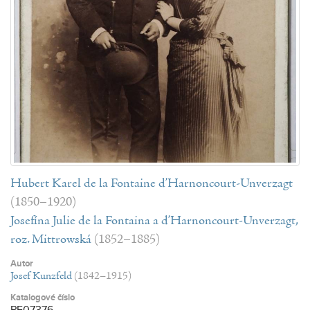
Hubert Karel de la Fontaine d’Harnoncourt-Unverzagt
(1850–1920)
Josefína Julie de la Fontaina a d’Harnoncourt-Unverzagt,
roz. Mittrowská
(1852–1885)
Autor
Josef Kunzfeld
(1842–1915)
Katalogové číslo
PE07376