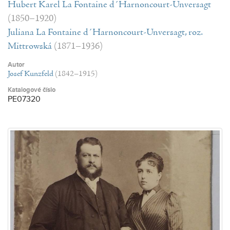
Hubert Karel La Fontaine d´Harnoncourt-Unversagt
(1850–1920)
Juliana La Fontaine d´Harnoncourt-Unversagt, roz.
Mittrowská
(1871–1936)
Autor
Josef Kunzfeld
(1842–1915)
Katalogové číslo
PE07320