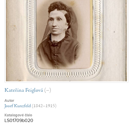
Kateřina Feiglová
(–)
Autor
Josef Kunzfeld
(1842–1915)
Katalogové číslo
LS01709b020