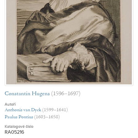
Constantin Hugens
(1596–1697)
Autoři
Anthonis van Dyck
(1599–1641)
Paulus Pontius
(1603–1658)
Katalogové číslo
RA05216