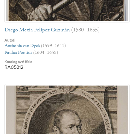
Diego Mexía Felípez Guzmán
(1580–1655)
Autoři
Anthonis van Dyck
(1599–1641)
Paulus Pontius
(1603–1658)
Katalogové číslo
RA05212