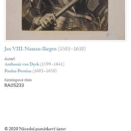
Jan VIII. Nassau-Siegen
(1583–1638)
Autoři
Anthonis van Dyck
(1599–1641)
Paulus Pontius
(1603–1658)
Katalogové číslo
RA05233
© 2020 Národní památkový ústav