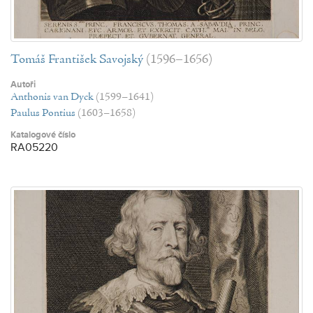
Tomáš František Savojský
(1596–1656)
Autoři
Anthonis van Dyck
(1599–1641)
Paulus Pontius
(1603–1658)
Katalogové číslo
RA05220