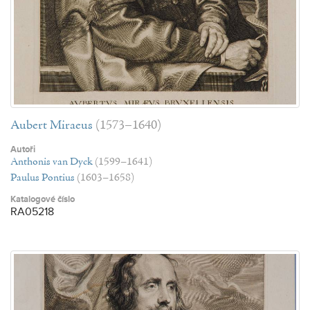
Aubert Miraeus
(1573–1640)
Autoři
Anthonis van Dyck
(1599–1641)
Paulus Pontius
(1603–1658)
Katalogové číslo
RA05218