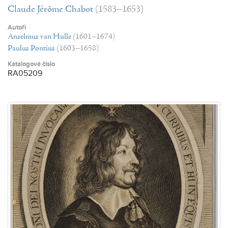
Claude Jérôme Chabot
(1583–1653)
Autoři
Anselmus van Hulle
(1601–1674)
Paulus Pontius
(1603–1658)
Katalogové číslo
RA05209