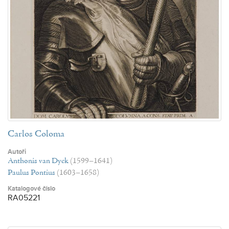
Carlos Coloma
Autoři
Anthonis van Dyck
(1599–1641)
Paulus Pontius
(1603–1658)
Katalogové číslo
RA05221