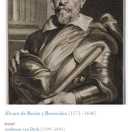
Álvaro de Bazán y Benavides
(1571–1646)
Autoři
Anthonis van Dyck
(1599–1641)