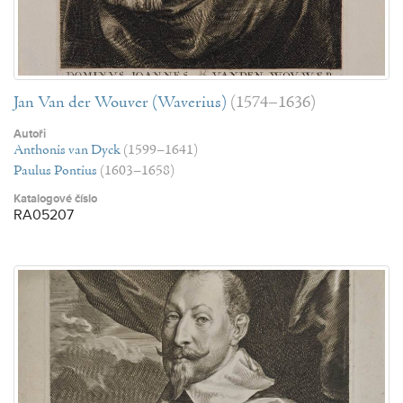
Jan Van der Wouver (Waverius)
(1574–1636)
Autoři
Anthonis van Dyck
(1599–1641)
Paulus Pontius
(1603–1658)
Katalogové číslo
RA05207