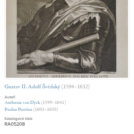
Gustav II. Adolf Švédský
(1594–1632)
Autoři
Anthonis van Dyck
(1599–1641)
Paulus Pontius
(1603–1658)
Katalogové číslo
RA05208