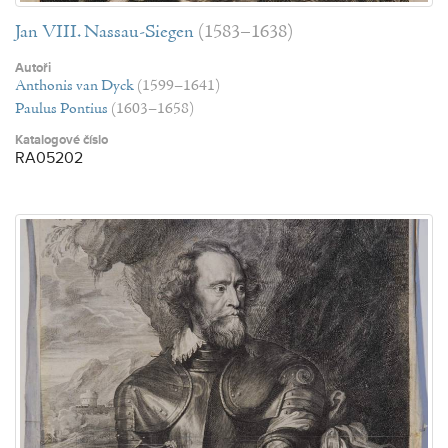
Jan VIII. Nassau-Siegen
(1583–1638)
Autoři
Anthonis van Dyck
(1599–1641)
Paulus Pontius
(1603–1658)
Katalogové číslo
RA05202