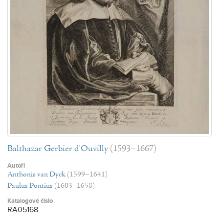
Balthazar Gerbier d'Ouvilly
(1593–1667)
Autoři
Anthonis van Dyck
(1599–1641)
Paulus Pontius
(1603–1658)
Katalogové číslo
RA05168