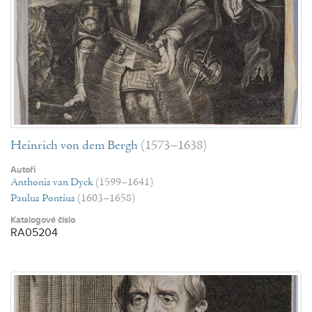
Heinrich von dem Bergh
(1573–1638)
Autoři
Anthonis van Dyck
(1599–1641)
Paulus Pontius
(1603–1658)
Katalogové číslo
RA05204