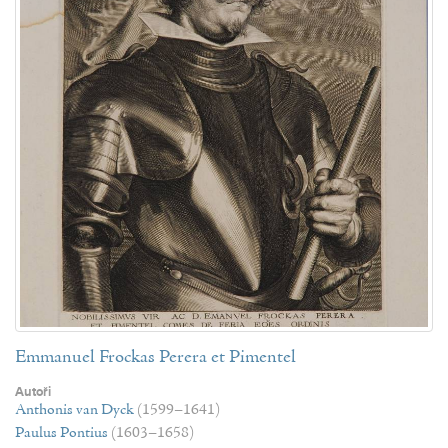
Emmanuel Frockas Perera et Pimentel
Autoři
Anthonis van Dyck
(1599–1641)
Paulus Pontius
(1603–1658)