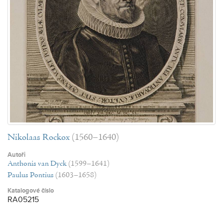
Nikolaas Rockox
(1560–1640)
Autoři
Anthonis van Dyck
(1599–1641)
Paulus Pontius
(1603–1658)
Katalogové číslo
RA05215