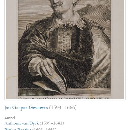
Jan Gaspar Gevaerts
(1593–1666)
Autoři
Anthonis van Dyck
(1599–1641)
Paulus Pontius
(1603–1658)