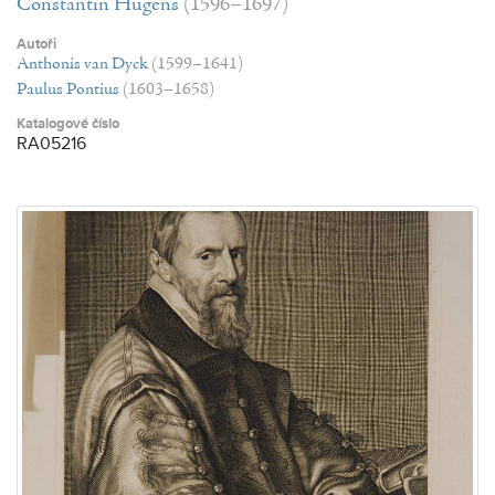
Constantin Hugens
(1596–1697)
Autoři
Anthonis van Dyck
(1599–1641)
Paulus Pontius
(1603–1658)
Katalogové číslo
RA05216