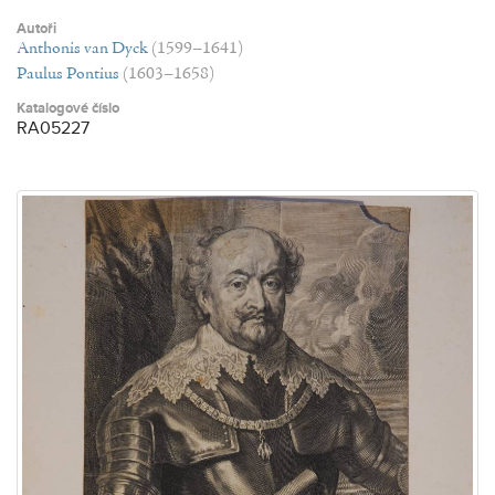
Autoři
Anthonis van Dyck
(1599–1641)
Paulus Pontius
(1603–1658)
Katalogové číslo
RA05227