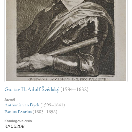
Gustav II. Adolf Švédský
(1594–1632)
Autoři
Anthonis van Dyck
(1599–1641)
Paulus Pontius
(1603–1658)
Katalogové číslo
RA05208