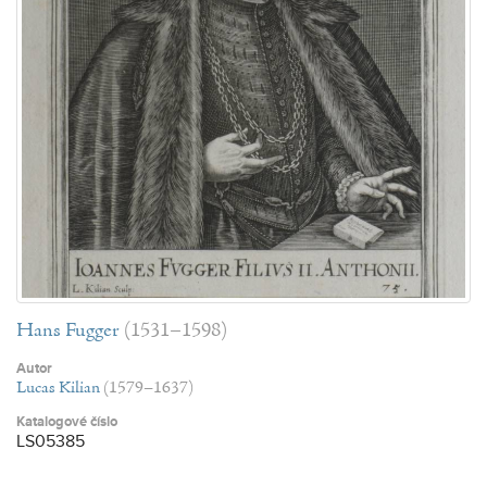
Hans Fugger
(1531–1598)
Autor
Lucas Kilian
(1579–1637)
Katalogové číslo
LS05385