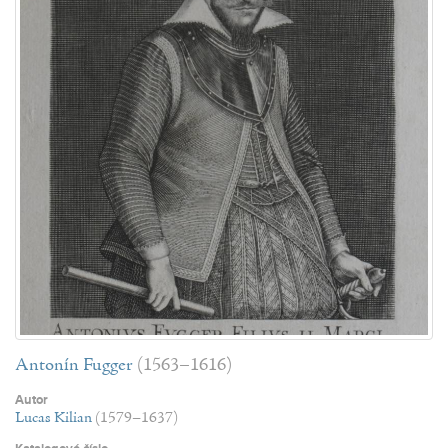
Antonín Fugger
(1563–1616)
Autor
Lucas Kilian
(1579–1637)