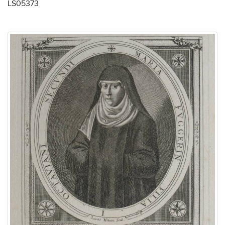
LS05373