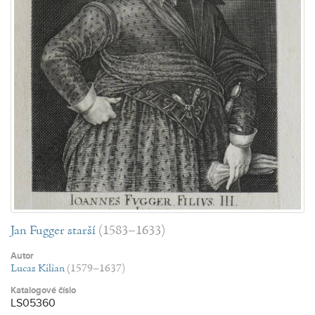
Jan Fugger starší
(1583–1633)
Autor
Lucas Kilian
(1579–1637)
Katalogové číslo
LS05360