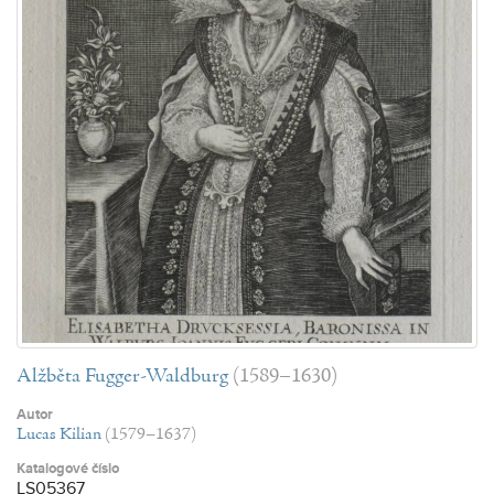
Alžběta Fugger-Waldburg
(1589–1630)
Autor
Lucas Kilian
(1579–1637)
Katalogové číslo
LS05367