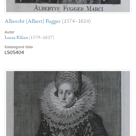
Albrecht (Albert) Fugger
(1574–1614)
Autor
Lucas Kilian
(1579–1637)
Katalogové číslo
LS05404