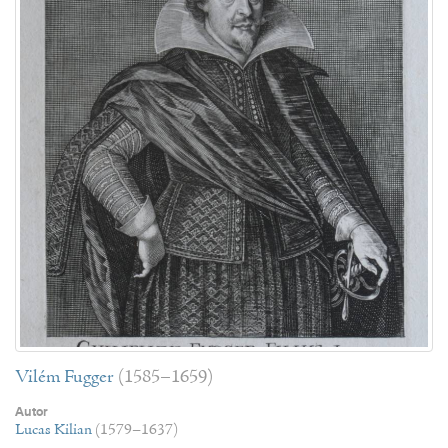
Vilém Fugger
(1585–1659)
Autor
Lucas Kilian
(1579–1637)