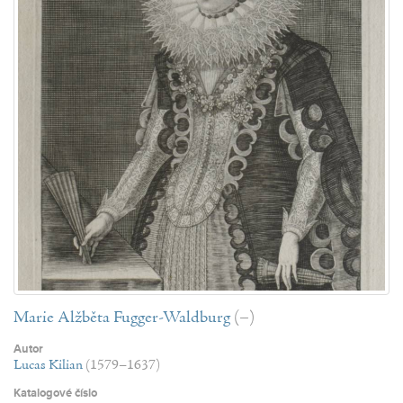
Marie Alžběta Fugger-Waldburg
(–)
Autor
Lucas Kilian
(1579–1637)
Katalogové číslo