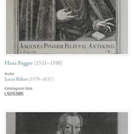
Hans Fugger
(1531–1598)
Autor
Lucas Kilian
(1579–1637)
Katalogové číslo
LS05385