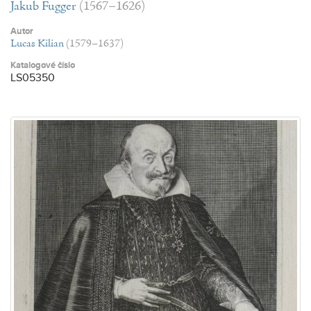
Jakub Fugger
(1567–1626)
Autor
Lucas Kilian
(1579–1637)
Katalogové číslo
LS05350