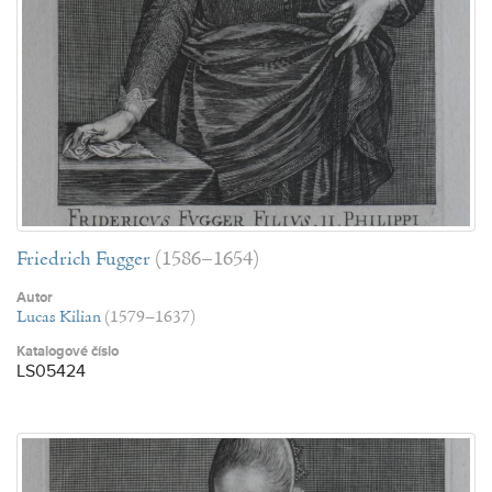
Friedrich Fugger
(1586–1654)
Autor
Lucas Kilian
(1579–1637)
Katalogové číslo
LS05424