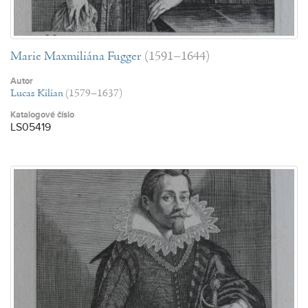
Marie Maxmiliána Fugger
(1591–1644)
Autor
Lucas Kilian
(1579–1637)
Katalogové číslo
LS05419