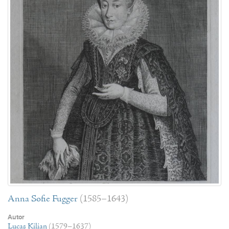
Anna Sofie Fugger
(1585–1643)
Autor
Lucas Kilian
(1579–1637)