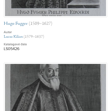
Hugo Fugger
(1589–1627)
Autor
Lucas Kilian
(1579–1637)
Katalogové číslo
LS05426