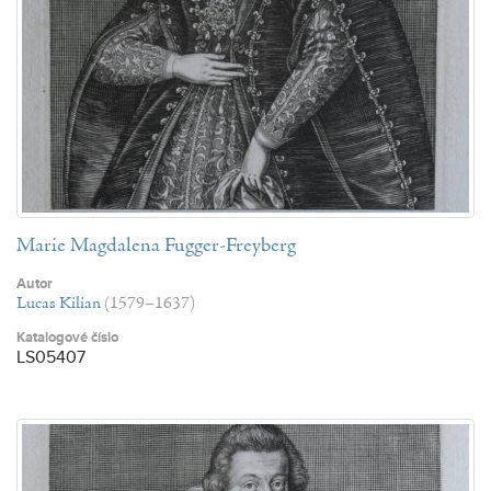
Marie Magdalena Fugger-Freyberg
Autor
Lucas Kilian
(1579–1637)
Katalogové číslo
LS05407