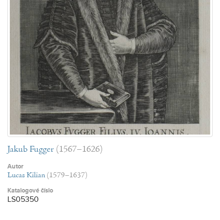
Jakub Fugger
(1567–1626)
Autor
Lucas Kilian
(1579–1637)
Katalogové číslo
LS05350