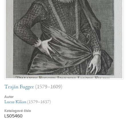
Traján Fugger
(1579–1609)
Autor
Lucas Kilian
(1579–1637)
Katalogové číslo
LS05460