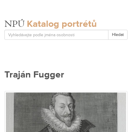
Katalog portrétů
NPÚ
Hledat
Traján Fugger