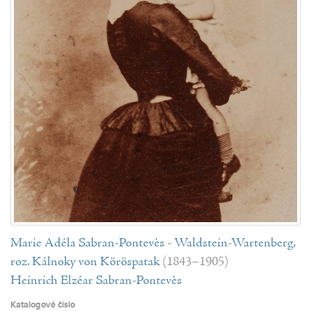
Marie Adéla Sabran-Pontevès - Waldstein-Wartenberg,
roz. Kálnoky von Köröspatak
(1843–1905)
Heinrich Elzéar Sabran-Pontevès
Katalogové číslo