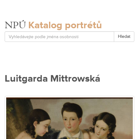
Katalog portrétů
NPÚ
Hledat
Luitgarda Mittrowská