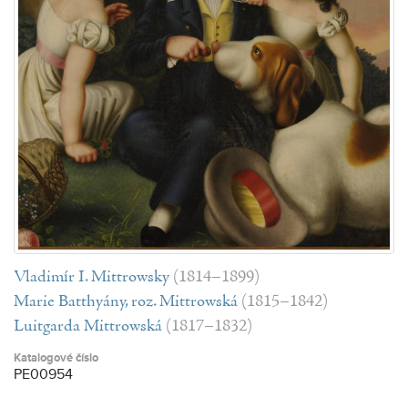
Vladimír I. Mittrowsky
(1814–1899)
Marie Batthyány, roz. Mittrowská
(1815–1842)
Luitgarda Mittrowská
(1817–1832)
Katalogové číslo
PE00954