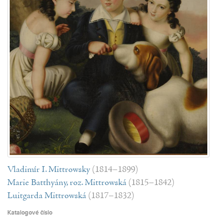
Vladimír I. Mittrowsky
(1814–1899)
Marie Batthyány, roz. Mittrowská
(1815–1842)
Luitgarda Mittrowská
(1817–1832)
Katalogové číslo