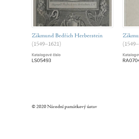
Zikmund Bedřich Herberstein
Zikmun
(1549–1621)
(1549–
Katalogové číslo
Katalogov
LS05493
RA070
© 2020 Národní památkový ústav