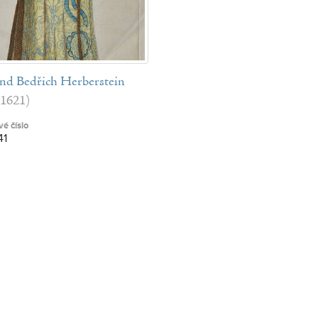
d Bedřich Herberstein
1621)
é číslo
41