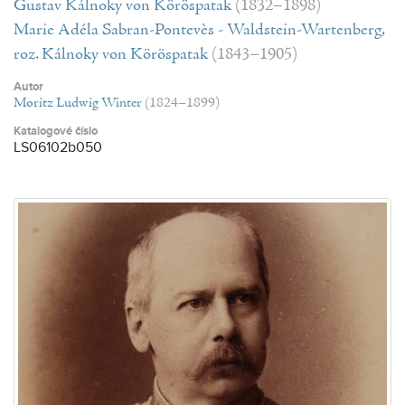
Gustav Kálnoky von Köröspatak
(1832–1898)
Marie Adéla Sabran-Pontevès - Waldstein-Wartenberg,
roz. Kálnoky von Köröspatak
(1843–1905)
Autor
Moritz Ludwig Winter
(1824–1899)
Katalogové číslo
LS06102b050