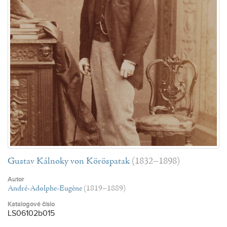
Gustav Kálnoky von Köröspatak
(1832–1898)
Autor
André-Adolphe-Eugène
(1819–1889)
Katalogové číslo
LS06102b015