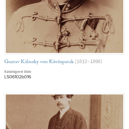
Gustav Kálnoky von Köröspatak
(1832–1898)
Katalogové číslo
LS06102b016