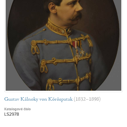
Gustav Kálnoky von Köröspatak
(1832–1898)
Katalogové číslo
LS2978