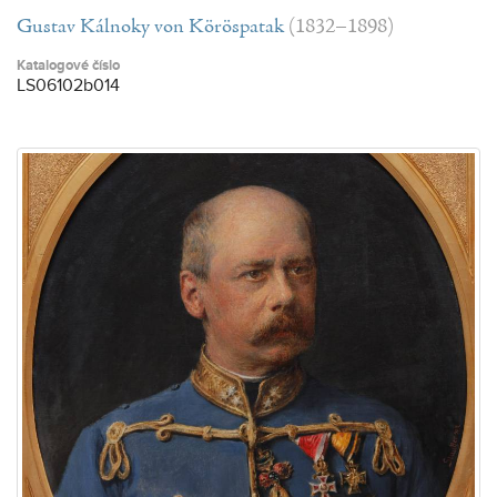
Gustav Kálnoky von Köröspatak
(1832–1898)
Katalogové číslo
LS06102b014