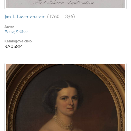
Jan I. Liechtenstein
(1760–1836)
Autor
Franz Stöber
Katalogové číslo
RA05814