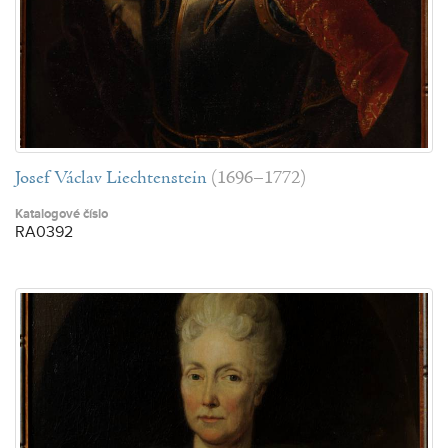
Josef Václav Liechtenstein
(1696–1772)
Katalogové číslo
RA0392