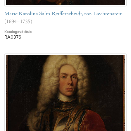
Marie Karolína Salm-Reifferscheidt, roz. Liechtenstein
(1694–1735)
Katalogové číslo
RA0376