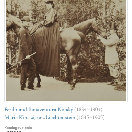
Ferdinand Bonaventura Kinský
(1834–1904)
Marie Kinská, roz. Liechtenstein
(1835–1905)
Katalogové číslo