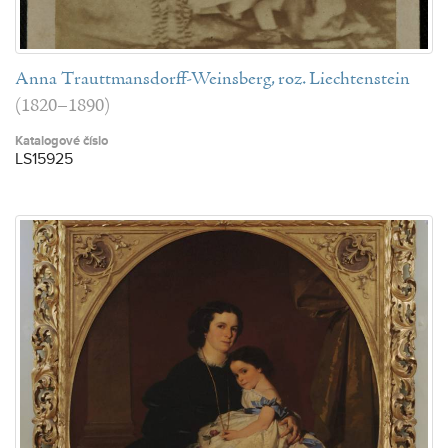
Anna Trauttmansdorff-Weinsberg, roz. Liechtenstein
(1820–1890)
Katalogové číslo
LS15925