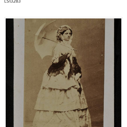
LS13283