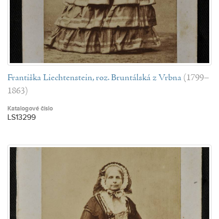
Františka Liechtenstein, roz. Bruntálská z Vrbna
(1799–
1863)
Katalogové číslo
LS13299