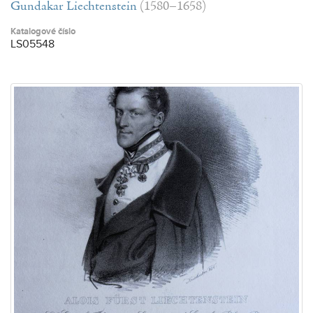
Gundakar Liechtenstein
(1580–1658)
Katalogové číslo
LS05548