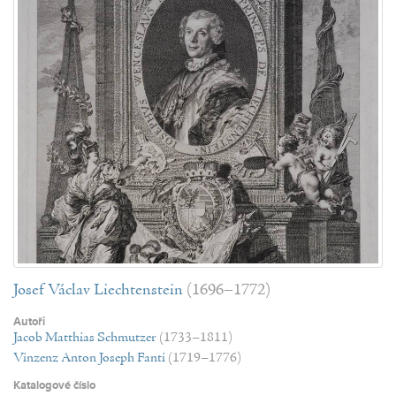
Josef Václav Liechtenstein
(1696–1772)
Autoři
Jacob Matthias Schmutzer
(1733–1811)
Vinzenz Anton Joseph Fanti
(1719–1776)
Katalogové číslo