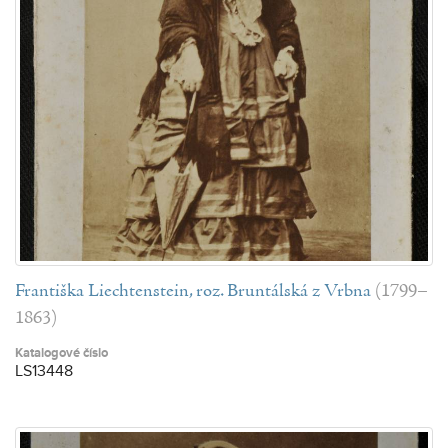
Františka Liechtenstein, roz. Bruntálská z Vrbna
(1799–
1863)
Katalogové číslo
LS13448