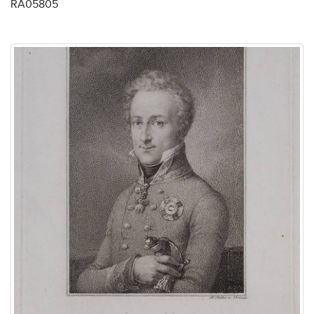
RA05805