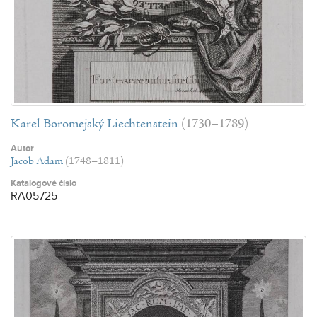
Karel Boromejský Liechtenstein
(1730–1789)
Autor
Jacob Adam
(1748–1811)
Katalogové číslo
RA05725