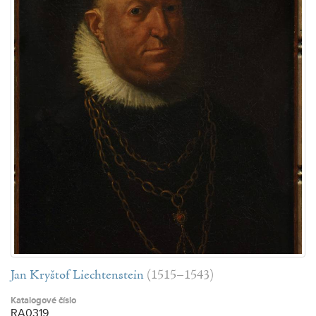
Jan Kryštof Liechtenstein
(1515–1543)
Katalogové číslo
RA0319