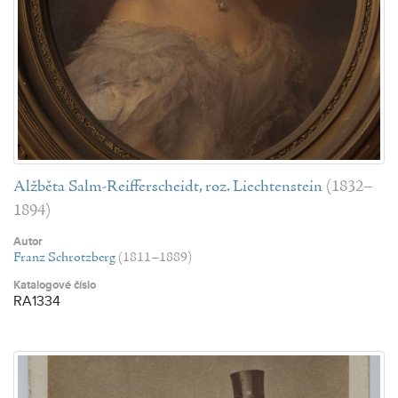
Alžběta Salm-Reifferscheidt, roz. Liechtenstein
(1832–
1894)
Autor
Franz Schrotzberg
(1811–1889)
Katalogové číslo
RA1334