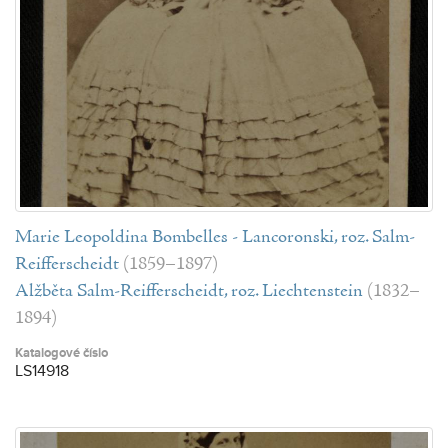
Marie Leopoldina Bombelles - Lancoronski, roz. Salm-
Reifferscheidt
(1859–1897)
Alžběta Salm-Reifferscheidt, roz. Liechtenstein
(1832–
1894)
Katalogové číslo
LS14918