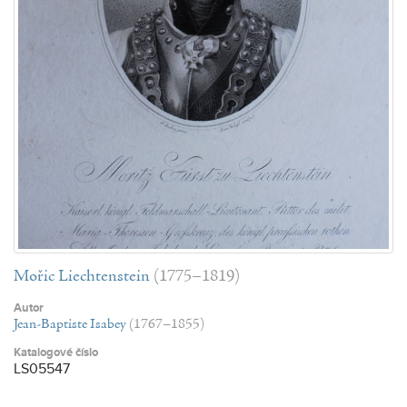
Mořic Liechtenstein
(1775–1819)
Autor
Jean-Baptiste Isabey
(1767–1855)
Katalogové číslo
LS05547