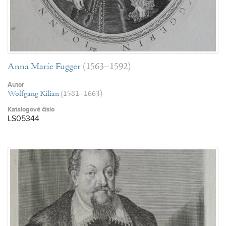
Anna Marie Fugger
(1563–1592)
Autor
Wolfgang Kilian
(1581–1663)
Katalogové číslo
LS05344