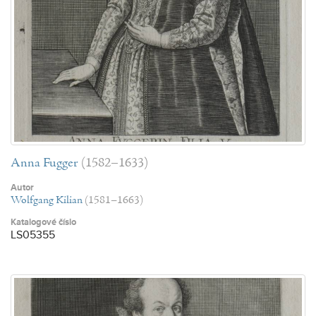
Anna Fugger
(1582–1633)
Autor
Wolfgang Kilian
(1581–1663)
Katalogové číslo
LS05355