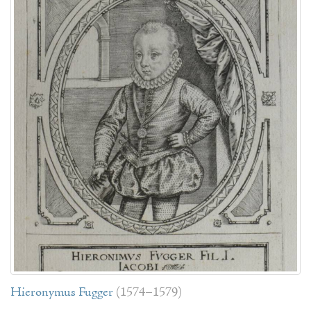
Hieronymus Fugger
(1574–1579)