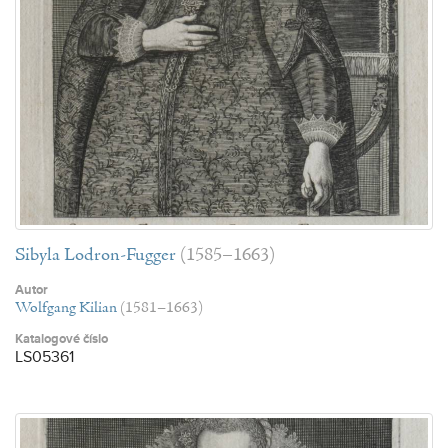
Sibyla Lodron-Fugger
(1585–1663)
Autor
Wolfgang Kilian
(1581–1663)
Katalogové číslo
LS05361