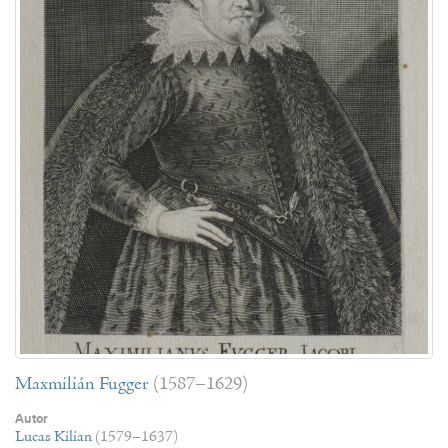
Maxmilián Fugger
(1587–1629)
Autor
Lucas Kilian
(1579–1637)