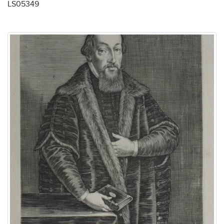
LS05349