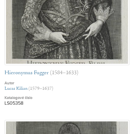
Hieronymus Fugger
(1584–1633)
Autor
Lucas Kilian
(1579–1637)
Katalogové číslo
LS05358