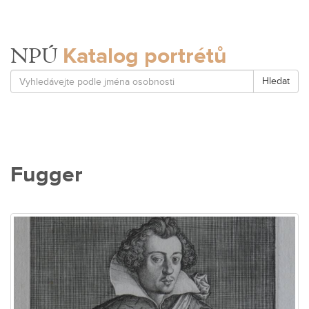
Katalog portrétů
NPÚ
Hledat
Fugger