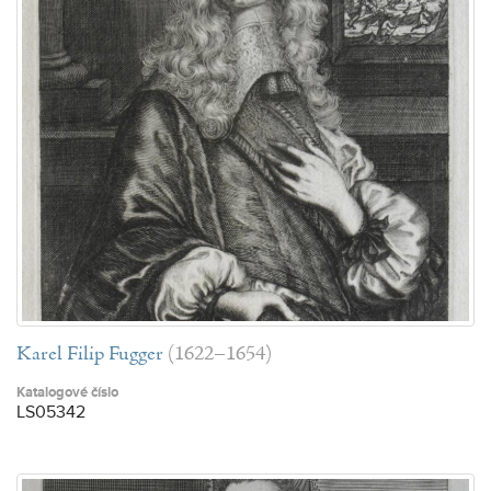
Karel Filip Fugger
(1622–1654)
Katalogové číslo
LS05342