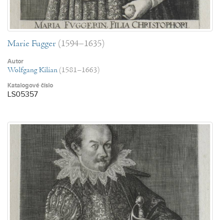
Marie Fugger
(1594–1635)
Autor
Wolfgang Kilian
(1581–1663)
Katalogové číslo
LS05357