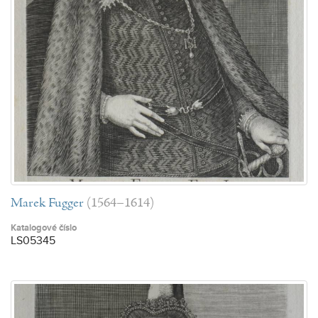
Marek Fugger
(1564–1614)
Katalogové číslo
LS05345