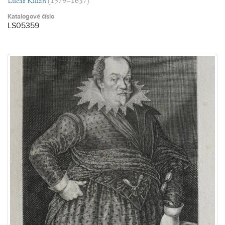
Lucas Kilian
(1579–1637)
Katalogové číslo
LS05359