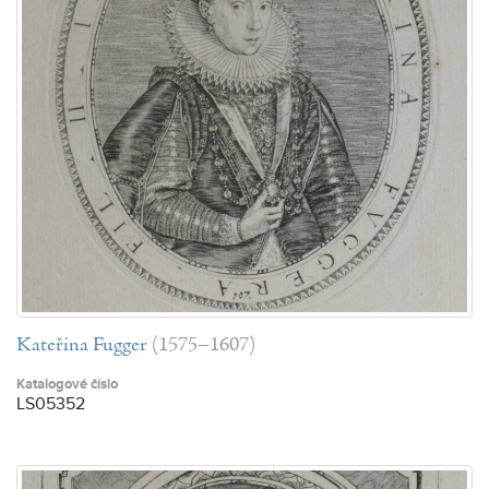
Kateřina Fugger
(1575–1607)
Katalogové číslo
LS05352