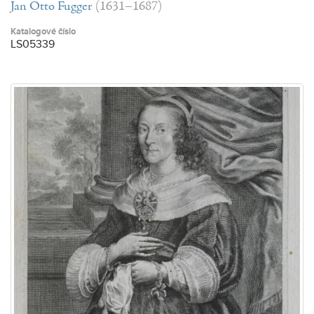
Jan Otto Fugger
(1631–1687)
Katalogové číslo
LS05339