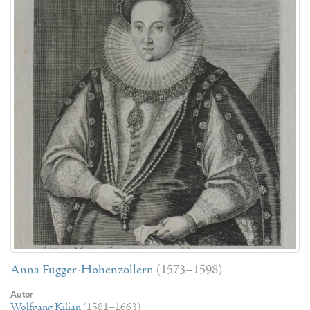
Anna Fugger-Hohenzollern
(1573–1598)
Autor
Wolfgang Kilian
(1581–1663)