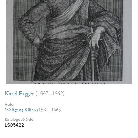
Karel Fugger
(1597–1662)
Autor
Wolfgang Kilian
(1581–1663)
Katalogové číslo
LS05422